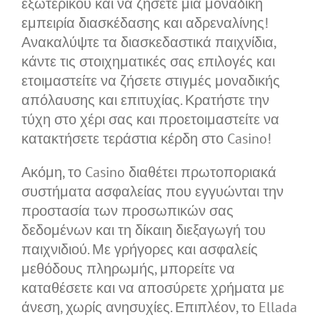
εξωτερικου και να ζήσετε μια μοναδική
εμπειρία διασκέδασης και αδρεναλίνης!
Ανακαλύψτε τα διασκεδαστικά παιχνίδια,
κάντε τις στοιχηματικές σας επιλογές και
ετοιμαστείτε να ζήσετε στιγμές μοναδικής
απόλαυσης και επιτυχίας. Κρατήστε την
τύχη στο χέρι σας και προετοιμαστείτε να
κατακτήσετε τεράστια κέρδη στο Casino!
Ακόμη, το Casino διαθέτει πρωτοποριακά
συστήματα ασφαλείας που εγγυώνται την
προστασία των προσωπικών σας
δεδομένων και τη δίκαιη διεξαγωγή του
παιχνιδιού. Με γρήγορες και ασφαλείς
μεθόδους πληρωμής, μπορείτε να
καταθέσετε και να αποσύρετε χρήματα με
άνεση, χωρίς ανησυχίες. Επιπλέον, το Ellada