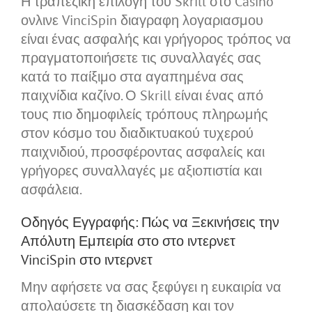
Η τραπεζική επιλογή του Skrill στο Casino
ονλινε VinciSpin διαγραφη λογαριασμου
είναι ένας ασφαλής και γρήγορος τρόπος να
πραγματοποιήσετε τις συναλλαγές σας
κατά το παίξιμο στα αγαπημένα σας
παιχνίδια καζίνο. Ο Skrill είναι ένας από
τους πιο δημοφιλείς τρόπους πληρωμής
στον κόσμο του διαδικτυακού τυχερού
παιχνιδιού, προσφέροντας ασφαλείς και
γρήγορες συναλλαγές με αξιοπιστία και
ασφάλεια.
Οδηγός Εγγραφής: Πώς να Ξεκινήσεις την
Απόλυτη Εμπειρία στο στο ιντερνετ
VinciSpin στο ιντερνετ
Μην αφήσετε να σας ξεφύγει η ευκαιρία να
απολαύσετε τη διασκέδαση και τον