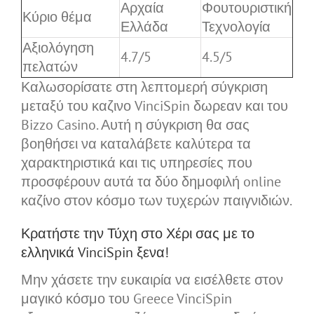
Αρχαία
Φουτουριστική
Κύριο θέμα
Ελλάδα
Τεχνολογία
Αξιολόγηση
4.7/5
4.5/5
πελατών
Καλωσορίσατε στη λεπτομερή σύγκριση
μεταξύ του καζινο VinciSpin δωρεαν και του
Bizzo Casino. Αυτή η σύγκριση θα σας
βοηθήσει να καταλάβετε καλύτερα τα
χαρακτηριστικά και τις υπηρεσίες που
προσφέρουν αυτά τα δύο δημοφιλή online
καζίνο στον κόσμο των τυχερών παιγνιδιών.
Κρατήστε την Τύχη στο Χέρι σας με το
ελληνικά VinciSpin ξενα!
Μην χάσετε την ευκαιρία να εισέλθετε στον
μαγικό κόσμο του Greece VinciSpin