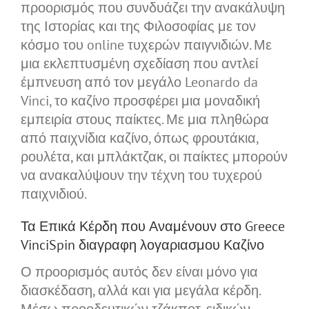
προορισμός που συνδυάζει την ανακάλυψη
της Ιστορίας και της Φιλοσοφίας με τον
κόσμο του online τυχερών παιγνιδιών. Με
μια εκλεπτυσμένη σχεδίαση που αντλεί
έμπνευση από τον μεγάλο Leonardo da
Vinci, το καζίνο προσφέρει μια μοναδική
εμπειρία στους παίκτες. Με μια πληθώρα
από παιχνίδια καζίνο, όπως φρουτάκια,
ρουλέτα, και μπλάκτζακ, οι παίκτες μπορούν
να ανακαλύψουν την τέχνη του τυχερού
παιχνιδιού.
Τα Επικά Κέρδη που Αναμένουν στο Greece
VinciSpin διαγραφη λογαριασμου Καζίνο
Ο προορισμός αυτός δεν είναι μόνο για
διασκέδαση, αλλά και για μεγάλα κέρδη.
Μέσω προοδευτικών τζάκποτ, ειδικών