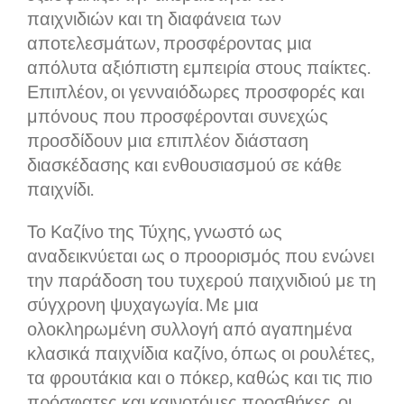
παιχνιδιών και τη διαφάνεια των
αποτελεσμάτων, προσφέροντας μια
απόλυτα αξιόπιστη εμπειρία στους παίκτες.
Επιπλέον, οι γενναιόδωρες προσφορές και
μπόνους που προσφέρονται συνεχώς
προσδίδουν μια επιπλέον διάσταση
διασκέδασης και ενθουσιασμού σε κάθε
παιχνίδι.
Το Καζίνο της Τύχης, γνωστό ως
αναδεικνύεται ως ο προορισμός που ενώνει
την παράδοση του τυχερού παιχνιδιού με τη
σύγχρονη ψυχαγωγία. Με μια
ολοκληρωμένη συλλογή από αγαπημένα
κλασικά παιχνίδια καζίνο, όπως οι ρουλέτες,
τα φρουτάκια και ο πόκερ, καθώς και τις πιο
πρόσφατες και καινοτόμες προσθήκες, οι