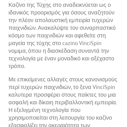
Καζίνο της Τύχης στο αναδεικνύεται ως ο
ιδανικός προορισμός για όσους αναζητούν
την πλέον απολαυστική εμπειρία τυχερών
παιχνιδιών. Ανακαλύψτε τον συναρπαστικό
κόσμο των παιχνιδιών και αφεθείτε στη
μαγεία της τύχης στο cazino VinciSpin
νομιμα, όπου η διασκέδαση συναντά την
τεχνολογία με έναν μοναδικό και αξέχαστο
τρόπο.
Με επικείμενες αλλαγές στους κανονισμούς
περί τυχερών παιχνιδιών, το ξενα VinciSpin
καλυτερα προσφέρει στους παίκτες του μια
ασφαλή και δίκαιη περιβαλλοντική εμπειρία.
Η εξελιγμένη τεχνολογία που
χρησιμοποιείται στη λειτουργία του καζίνο
εξασφαλίζει την ακεραιότητα των