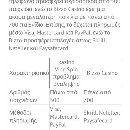
τηλεφωνο προσφέρει περισσότερα από 500
παιχνίδια, ενώ το Bizzo Casino έχει μια
ακόμα μεγαλύτερη ποικιλία με πάνω από
700 παιχνίδια. Επίσης, το δέχεται πληρωμές
μέσω Visa, Mastercard και PayPal, ενώ το
Bizzo προσφέρει επιλογές όπως Skrill,
Neteller και Paysafecard.
kazino
VinciSpin
Χαρακτηριστικό
Bizzo Casino
προβλημα
αναληψης
Αριθμός
Πάνω από
Πάνω από
παιχνιδιών
500
700
Visa,
Μέθοδοι
Skrill, Neteller,
Mastercard,
πληρωμής
Paysafecard
PayPal