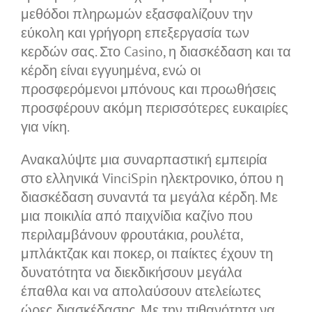
μεθόδοι πληρωμών εξασφαλίζουν την
εύκολη και γρήγορη επεξεργασία των
κερδών σας. Στο Casino, η διασκέδαση και τα
κέρδη είναι εγγυημένα, ενώ οι
προσφερόμενοι μπόνους και προωθήσεις
προσφέρουν ακόμη περισσότερες ευκαιρίες
για νίκη.
Ανακαλύψτε μια συναρπαστική εμπειρία
στο ελληνικά VinciSpin ηλεκτρονικο, όπου η
διασκέδαση συναντά τα μεγάλα κέρδη. Με
μια ποικιλία από παιχνίδια καζίνο που
περιλαμβάνουν φρουτάκια, ρουλέτα,
μπλάκτζακ και ποκερ, οι παίκτες έχουν τη
δυνατότητα να διεκδικήσουν μεγάλα
έπαθλα και να απολαύσουν ατελείωτες
ώρες διασκέδασης. Με την πιθανότητα να