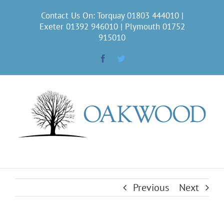
Skip
Contact Us On: Torquay
01803 444010
|
to
Exeter
01392 946010
| Plymouth
01752
content
915010
Facebook
Twitter
Previous
Next