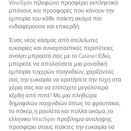
VinciSpin τηλεφωνο προσφέρει εκπληκτικά
μπόνους και προσφορές που κάνουν την
εμπειρία του κάθε παίκτη ακόμα πιο
ενδιαφέρουσα και επικερδή.
Ένας νέος κόσμος από ατελείωτες
ευκαιρίες και συναρπαστικές περιπέτειες
ανοίγει μπροστά σας με το Casino! Εδώ,
μπορείτε να απολαύσετε μια μοναδική
εμπειρία τυχερών παιγνιδιών, χαρίζοντας
σας την ευκαιρία να κρατήσετε την τύχη στα
χέρια σας και να επιτύχετε μεγαλύτερα
κέρδη από ποτέ! Με μια πληθώρα
δημοφιλών παιχνιδιών όπως τα φρουτάκια,
το πόκερ, η ρουλέτα και πολλά ακόμα, το
ελληνικο VinciSpin προβλημα αναληψης
προσφέρει στους παίκτες την ευκαιρία να