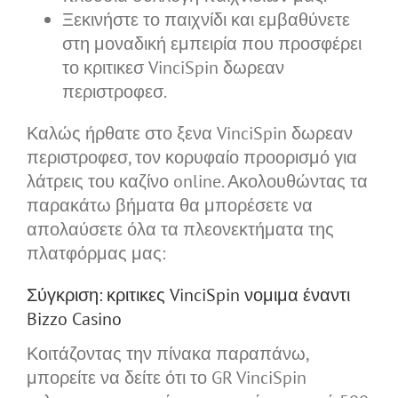
Ξεκινήστε το παιχνίδι και εμβαθύνετε
στη μοναδική εμπειρία που προσφέρει
το κριτικεσ VinciSpin δωρεαν
περιστροφεσ.
Καλώς ήρθατε στο ξενα VinciSpin δωρεαν
περιστροφεσ, τον κορυφαίο προορισμό για
λάτρεις του καζίνο online. Ακολουθώντας τα
παρακάτω βήματα θα μπορέσετε να
απολαύσετε όλα τα πλεονεκτήματα της
πλατφόρμας μας:
Σύγκριση: κριτικες VinciSpin νομιμα έναντι
Bizzo Casino
Κοιτάζοντας την πίνακα παραπάνω,
μπορείτε να δείτε ότι το GR VinciSpin