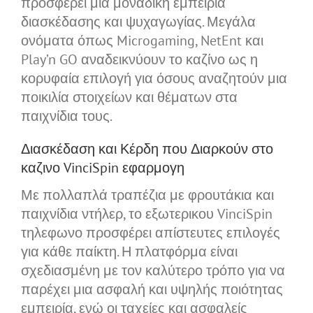
προσφέρει μια μοναδική εμπειρία
διασκέδασης και ψυχαγωγίας. Μεγάλα
ονόματα όπως Microgaming, NetEnt και
Play’n GO αναδεικνύουν το καζίνο ως η
κορυφαία επιλογή για όσους αναζητούν μια
ποικιλία στοιχείων και θέματων στα
παιχνίδια τους.
Διασκέδαση και Κέρδη που Διαρκούν στο
καζινο VinciSpin εφαρμογη
Με πολλαπλά τραπέζια με φρουτάκια και
παιχνίδια ντήλερ, το εξωτερικου VinciSpin
τηλεφωνο προσφέρει απίστευτες επιλογές
για κάθε παίκτη. Η πλατφόρμα είναι
σχεδιασμένη με τον καλύτερο τρόπο για να
παρέχει μια ασφαλή και υψηλής ποιότητας
εμπειρία, ενώ οι ταχείες και ασφαλείς