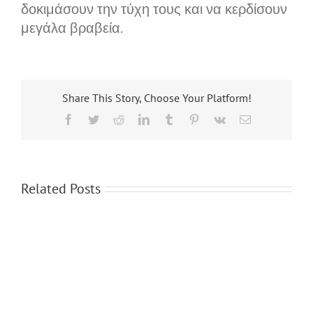
δοκιμάσουν την τύχη τους και να κερδίσουν
μεγάλα βραβεία.
Share This Story, Choose Your Platform!
Facebook
Twitter
Reddit
LinkedIn
Tumblr
Pinterest
Vk
Email
Related Posts